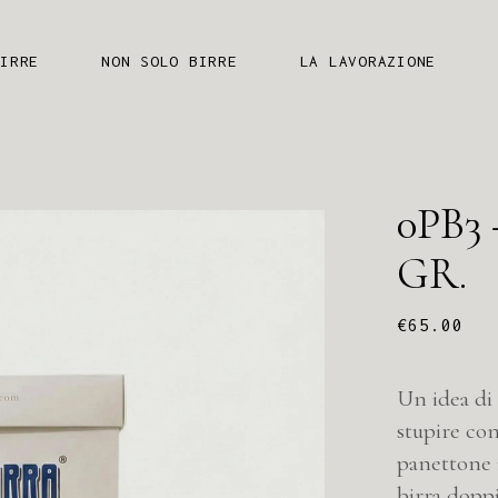
PANBIRRA
T
IRRE
NON SOLO BIRRE
LA LAVORAZIONE
B
B
P
PANBIRRA
T
V
0PB3
B
I
B
GR.
C
P
€
65.00
V
I
Un idea di 
C
stupire con
panettone 
birra doppi