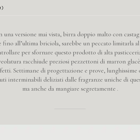
0)
 in una versione mai vista, birra doppio malto con casta
 fino all’ultima briciola, sarebbe un peccato limitarla al
ntrollare per sfornare questo prodotto di alta pasticcer
’alveolatura racchiude preziosi pezzettoni di marron gla
etti. Settimane di progettazione e prove, lunghissime o
ti interminabili deliziati dalle fragranze uniche di ques
ma anche da mangiare segretamente .