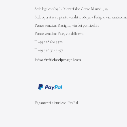
Sede legale: 06036 - Montefalco Corso Mameli, 19
Sede operativa e punto vendita: 06034 - Foligno via santocchi
Punto vendita: Rasiglia, via dei ponticelli 1
Punto vendita: Pale, via delle mu
T +39 328 601 9522
T +39 338 321 3497
info@birrificiodeiperugini.com
Pagamenti sicuri con PayPal